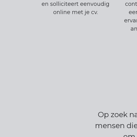
en solliciteert eenvoudig
cont
online met je cv.
ee
erva
am
Op zoek na
mensen die 
om 