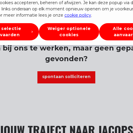
ookies accepteren, beheren of afwijzen. Je kan deze popup via 
 links onderaan op elk moment opnieuw openen om je voorkeur
r meer informatie lees je onze
cookie policy
.
1
2
3
4
5
6
7
8
 selectie
Weiger optionele
Alle coo
vaarden
cookies
aanvaa
 bij ons te werken, maar geen gep
gevonden?
spontaan solliciteren
JOUW TRAJECT NAAR JACOP