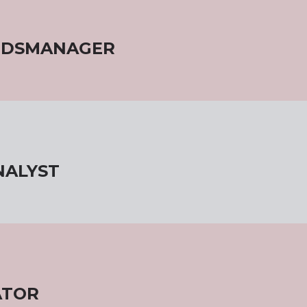
IDSMANAGER
NALYST
ATOR