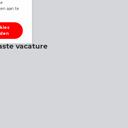
de
en aan te
kies
rden
aste vacature
S