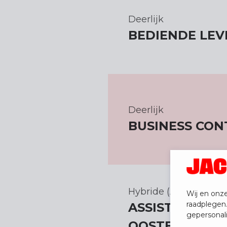
Deerlijk
BEDIENDE LEV
Deerlijk
BUSINESS CON
Hybride (Antwerpen)
Wij en onze
raadplegen
ASSISTENT KW
gepersonal
OOSTERWEEL