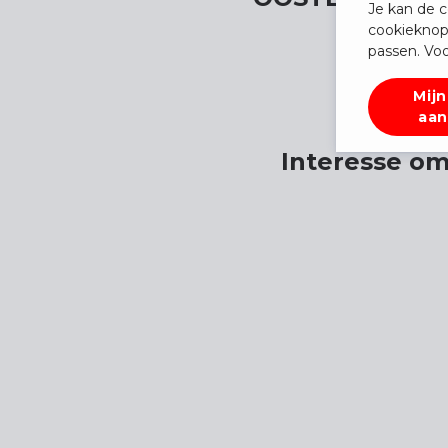
Je kan de c
cookieknop
passen. Voo
Mijn
aan
Interesse om